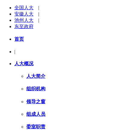
全国人大
|
安徽人大
|
池州人大
|
东至政府
首页
|
人大概况
人大简介
组织机构
领导之窗
组成人员
委室职责