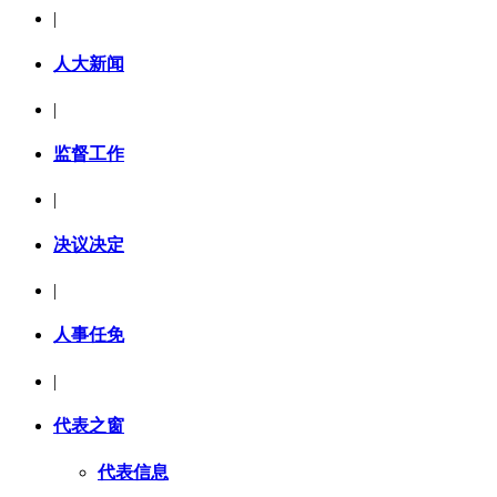
|
人大新闻
|
监督工作
|
决议决定
|
人事任免
|
代表之窗
代表信息