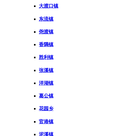
大渡口镇
东流镇
尧渡镇
香隅镇
胜利镇
张溪镇
洋湖镇
葛公镇
花园乡
官港镇
泥溪镇