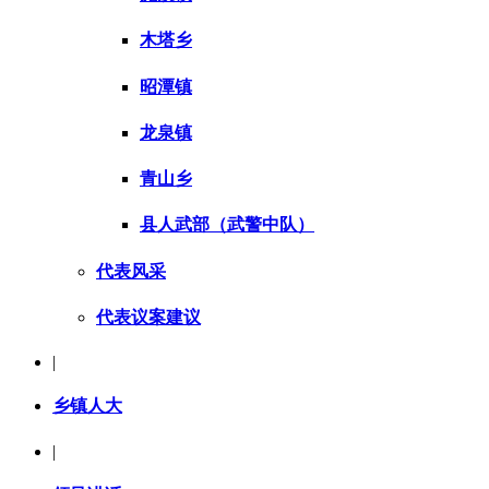
木塔乡
昭潭镇
龙泉镇
青山乡
县人武部（武警中队）
代表风采
代表议案建议
|
乡镇人大
|