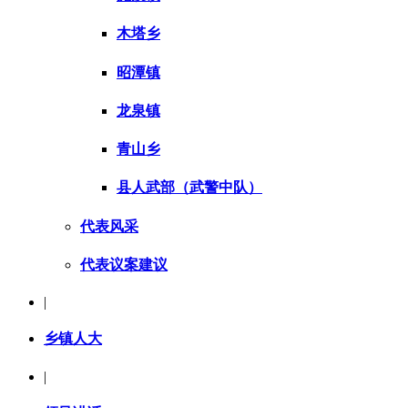
木塔乡
昭潭镇
龙泉镇
青山乡
县人武部（武警中队）
代表风采
代表议案建议
|
乡镇人大
|