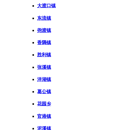
大渡口镇
东流镇
尧渡镇
香隅镇
胜利镇
张溪镇
洋湖镇
葛公镇
花园乡
官港镇
泥溪镇