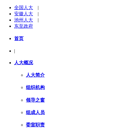
全国人大
|
安徽人大
|
池州人大
|
东至政府
首页
|
人大概况
人大简介
组织机构
领导之窗
组成人员
委室职责