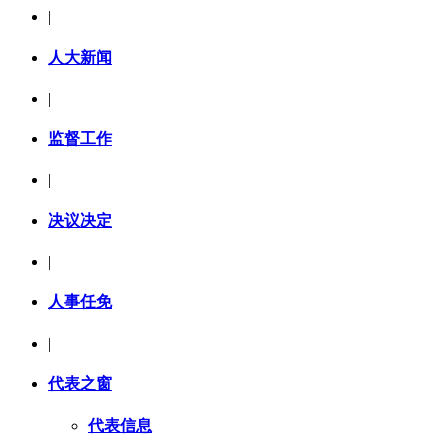
|
人大新闻
|
监督工作
|
决议决定
|
人事任免
|
代表之窗
代表信息