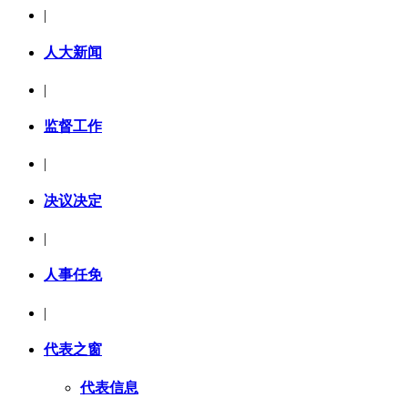
|
人大新闻
|
监督工作
|
决议决定
|
人事任免
|
代表之窗
代表信息