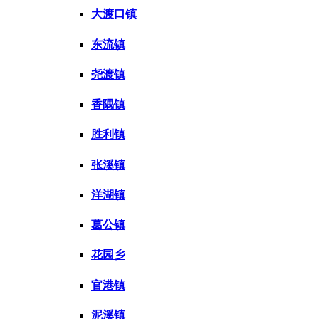
大渡口镇
东流镇
尧渡镇
香隅镇
胜利镇
张溪镇
洋湖镇
葛公镇
花园乡
官港镇
泥溪镇