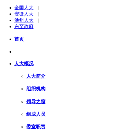
全国人大
|
安徽人大
|
池州人大
|
东至政府
首页
|
人大概况
人大简介
组织机构
领导之窗
组成人员
委室职责