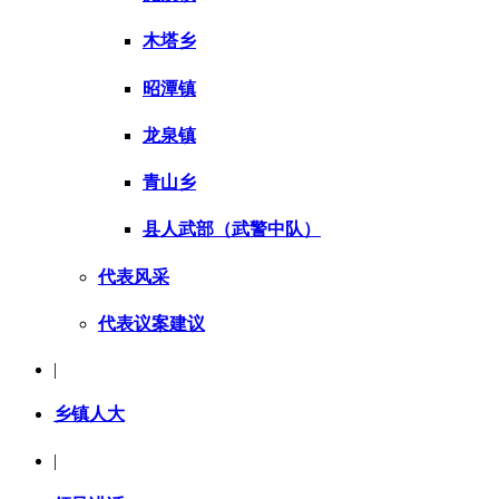
木塔乡
昭潭镇
龙泉镇
青山乡
县人武部（武警中队）
代表风采
代表议案建议
|
乡镇人大
|