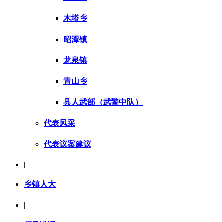
木塔乡
昭潭镇
龙泉镇
青山乡
县人武部（武警中队）
代表风采
代表议案建议
|
乡镇人大
|