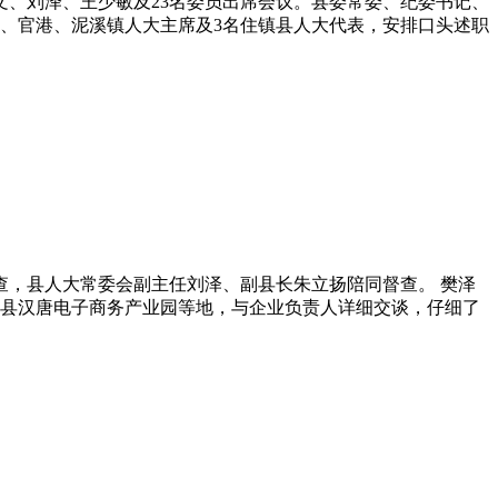
文、刘泽、王少敏及23名委员出席会议。县委常委、纪委书记、
、官港、泥溪镇人大主席及3名住镇县人大代表，安排口头述职
查，县人大常委会副主任刘泽、副县长朱立扬陪同督查。 樊泽
县汉唐电子商务产业园等地，与企业负责人详细交谈，仔细了