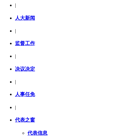
|
人大新闻
|
监督工作
|
决议决定
|
人事任免
|
代表之窗
代表信息