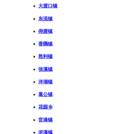
大渡口镇
东流镇
尧渡镇
香隅镇
胜利镇
张溪镇
洋湖镇
葛公镇
花园乡
官港镇
泥溪镇