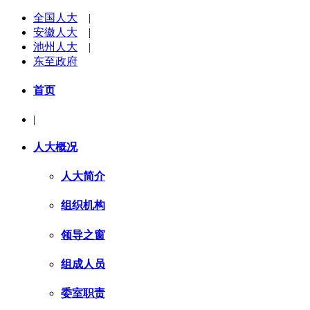
全国人大
|
安徽人大
|
池州人大
|
东至政府
首页
|
人大概况
人大简介
组织机构
领导之窗
组成人员
委室职责