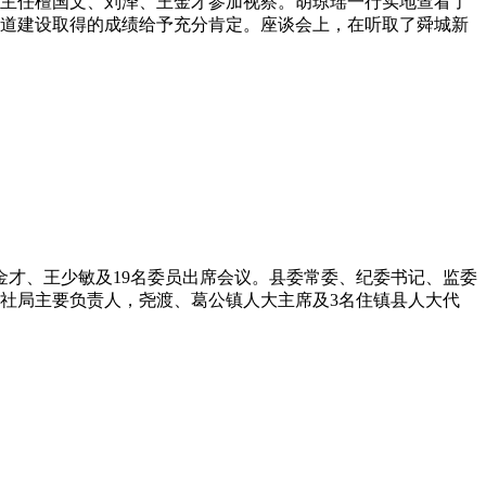
副主任檀国文、刘泽、王金才参加视察。胡琼瑶一行实地查看了
道建设取得的成绩给予充分肯定。座谈会上，在听取了舜城新
金才、王少敏及19名委员出席会议。县委常委、纪委书记、监委
社局主要负责人，尧渡、葛公镇人大主席及3名住镇县人大代