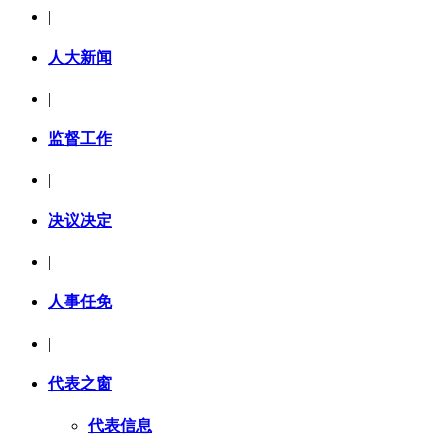
|
人大新闻
|
监督工作
|
决议决定
|
人事任免
|
代表之窗
代表信息