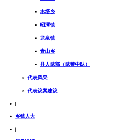
木塔乡
昭潭镇
龙泉镇
青山乡
县人武部（武警中队）
代表风采
代表议案建议
|
乡镇人大
|