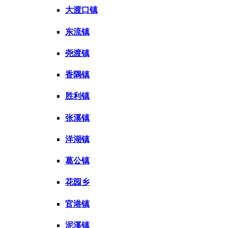
大渡口镇
东流镇
尧渡镇
香隅镇
胜利镇
张溪镇
洋湖镇
葛公镇
花园乡
官港镇
泥溪镇