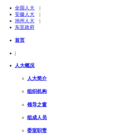
全国人大
|
安徽人大
|
池州人大
|
东至政府
首页
|
人大概况
人大简介
组织机构
领导之窗
组成人员
委室职责