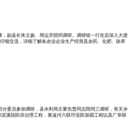
刘泽，副县长朱立扬、周运开陪同调研。调研组一行先后深入大渡
仔细交流，详细了解各农业企业生产经营及农药、化肥、除草
、部分委员参加调研，县水利局主要负责同志陪同三调研，有关乡
河泥溪段防洪治理工程，黄湓河六联圩堤防加固工程以及广阜联