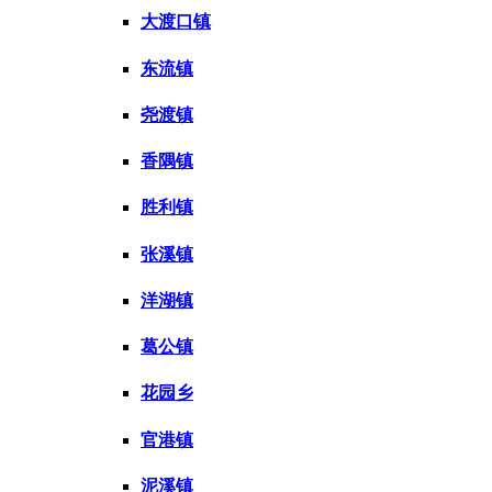
大渡口镇
东流镇
尧渡镇
香隅镇
胜利镇
张溪镇
洋湖镇
葛公镇
花园乡
官港镇
泥溪镇