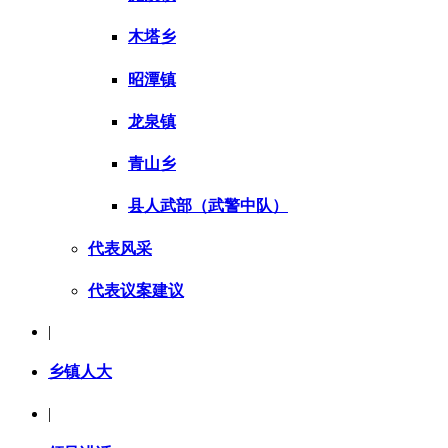
木塔乡
昭潭镇
龙泉镇
青山乡
县人武部（武警中队）
代表风采
代表议案建议
|
乡镇人大
|