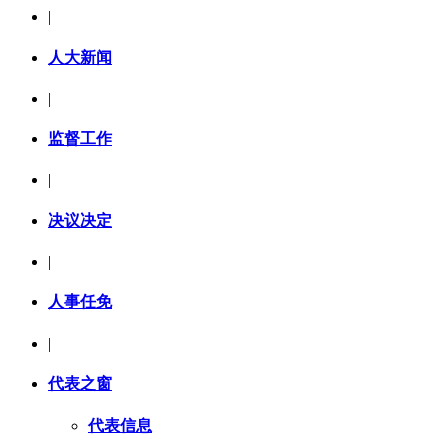
|
人大新闻
|
监督工作
|
决议决定
|
人事任免
|
代表之窗
代表信息