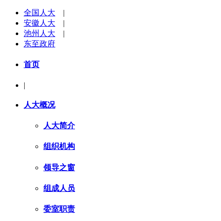
全国人大
|
安徽人大
|
池州人大
|
东至政府
首页
|
人大概况
人大简介
组织机构
领导之窗
组成人员
委室职责