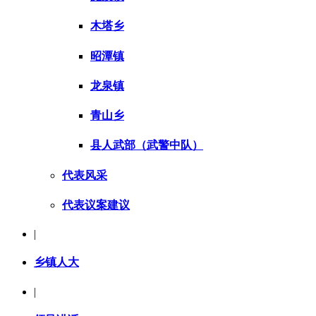
木塔乡
昭潭镇
龙泉镇
青山乡
县人武部（武警中队）
代表风采
代表议案建议
|
乡镇人大
|