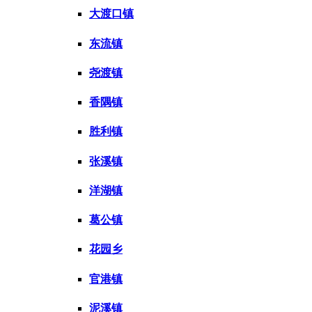
大渡口镇
东流镇
尧渡镇
香隅镇
胜利镇
张溪镇
洋湖镇
葛公镇
花园乡
官港镇
泥溪镇