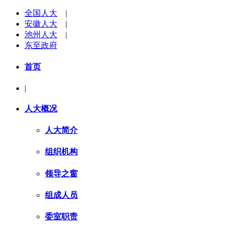
全国人大
|
安徽人大
|
池州人大
|
东至政府
首页
|
人大概况
人大简介
组织机构
领导之窗
组成人员
委室职责