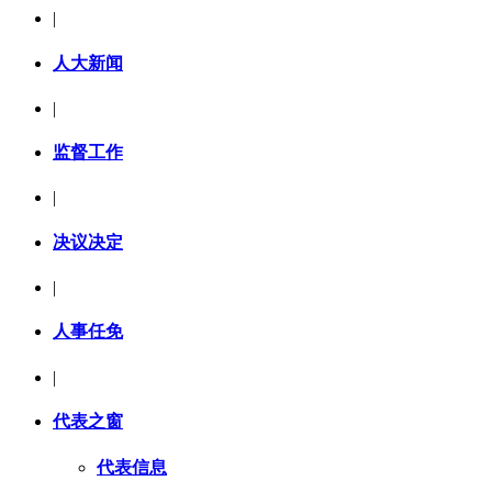
|
人大新闻
|
监督工作
|
决议决定
|
人事任免
|
代表之窗
代表信息