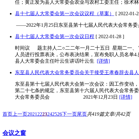
任；黄正发为县人大常委会农业与农村工委主任；徐术
县十七届人大常委会第一次会议议程（草案）
[ 2022-01-2
——2022年1月25日东至县第十七届人民代表大会常务
县十七届人大常委会第一次会议日程
[ 2022-01-28 ]
时间议 题主持人二○二二年一月二十五日 星期二一、 
人员进行投票表决，公布表决结果，宣布免职人员名单4.
县人大常委会主任叶云生讲话叶云生
[详情]
东至县人民代表大会常务委员会关于接受王孝春辞去县人
东至县第十七届人民代表大会第一次会议：因工作变动，
第二十七条的规定，东至县第十六届人民代表大会常
大会常务委员会 2021年12月23日
[详情]
首页
上一页
20
21
22
23
24
25
26
下一页
尾页
共419篇文章/共42页
会议之窗