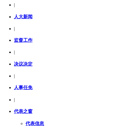
|
人大新闻
|
监督工作
|
决议决定
|
人事任免
|
代表之窗
代表信息