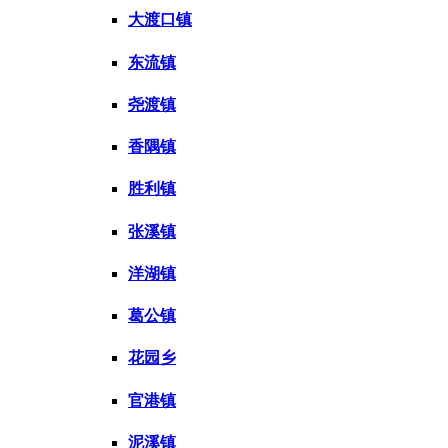
大渡口镇
东流镇
尧渡镇
香隅镇
胜利镇
张溪镇
洋湖镇
葛公镇
花园乡
官港镇
泥溪镇