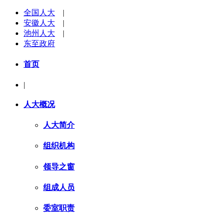
全国人大
|
安徽人大
|
池州人大
|
东至政府
首页
|
人大概况
人大简介
组织机构
领导之窗
组成人员
委室职责