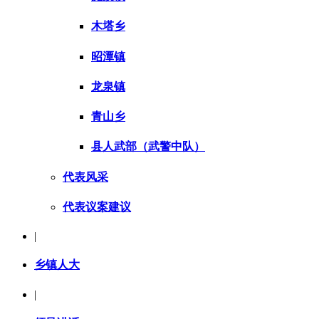
木塔乡
昭潭镇
龙泉镇
青山乡
县人武部（武警中队）
代表风采
代表议案建议
|
乡镇人大
|