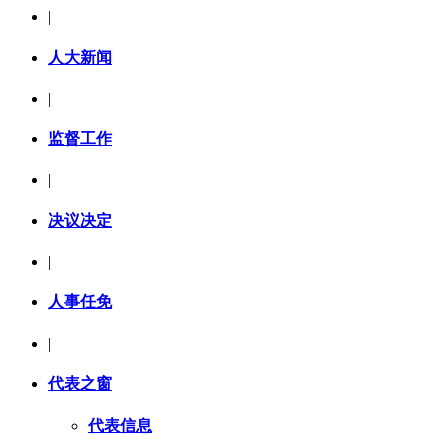
|
人大新闻
|
监督工作
|
决议决定
|
人事任免
|
代表之窗
代表信息