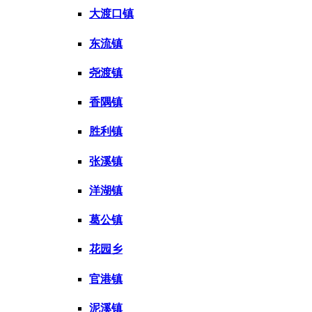
大渡口镇
东流镇
尧渡镇
香隅镇
胜利镇
张溪镇
洋湖镇
葛公镇
花园乡
官港镇
泥溪镇