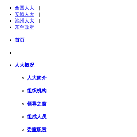
全国人大
|
安徽人大
|
池州人大
|
东至政府
首页
|
人大概况
人大简介
组织机构
领导之窗
组成人员
委室职责