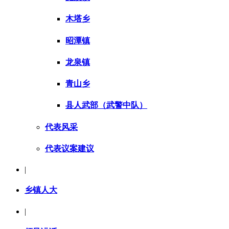
木塔乡
昭潭镇
龙泉镇
青山乡
县人武部（武警中队）
代表风采
代表议案建议
|
乡镇人大
|