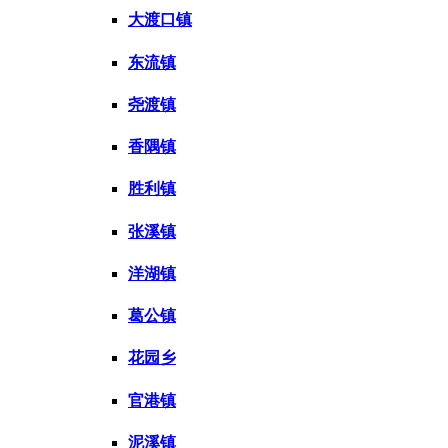
大渡口镇
东流镇
尧渡镇
香隅镇
胜利镇
张溪镇
洋湖镇
葛公镇
花园乡
官港镇
泥溪镇