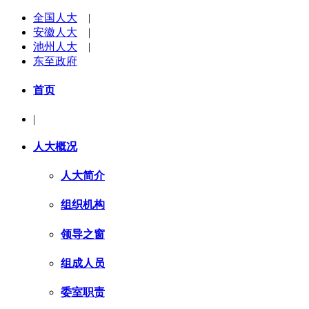
全国人大
|
安徽人大
|
池州人大
|
东至政府
首页
|
人大概况
人大简介
组织机构
领导之窗
组成人员
委室职责