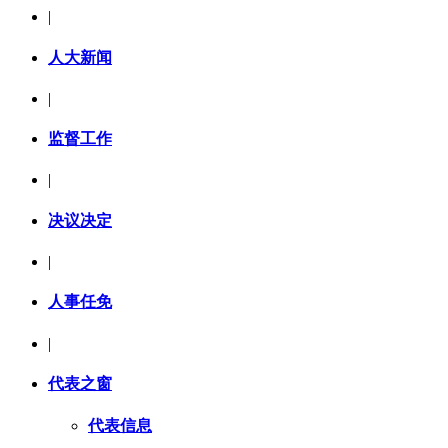
|
人大新闻
|
监督工作
|
决议决定
|
人事任免
|
代表之窗
代表信息