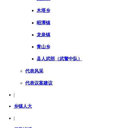
木塔乡
昭潭镇
龙泉镇
青山乡
县人武部（武警中队）
代表风采
代表议案建议
|
乡镇人大
|