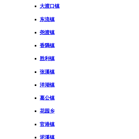
大渡口镇
东流镇
尧渡镇
香隅镇
胜利镇
张溪镇
洋湖镇
葛公镇
花园乡
官港镇
泥溪镇