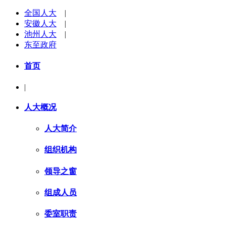
全国人大
|
安徽人大
|
池州人大
|
东至政府
首页
|
人大概况
人大简介
组织机构
领导之窗
组成人员
委室职责