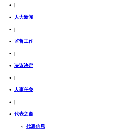
|
人大新闻
|
监督工作
|
决议决定
|
人事任免
|
代表之窗
代表信息