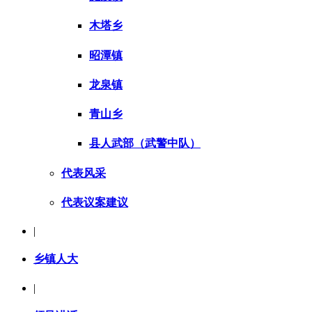
木塔乡
昭潭镇
龙泉镇
青山乡
县人武部（武警中队）
代表风采
代表议案建议
|
乡镇人大
|