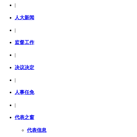
|
人大新闻
|
监督工作
|
决议决定
|
人事任免
|
代表之窗
代表信息