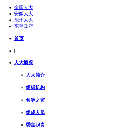
全国人大
|
安徽人大
|
池州人大
|
东至政府
首页
|
人大概况
人大简介
组织机构
领导之窗
组成人员
委室职责