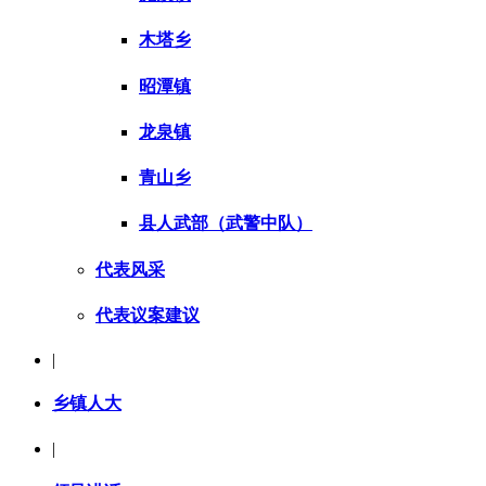
木塔乡
昭潭镇
龙泉镇
青山乡
县人武部（武警中队）
代表风采
代表议案建议
|
乡镇人大
|