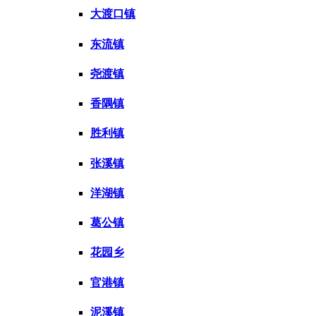
大渡口镇
东流镇
尧渡镇
香隅镇
胜利镇
张溪镇
洋湖镇
葛公镇
花园乡
官港镇
泥溪镇