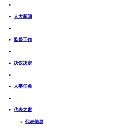
|
人大新闻
|
监督工作
|
决议决定
|
人事任免
|
代表之窗
代表信息