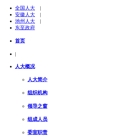
全国人大
|
安徽人大
|
池州人大
|
东至政府
首页
|
人大概况
人大简介
组织机构
领导之窗
组成人员
委室职责