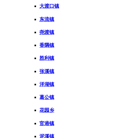
大渡口镇
东流镇
尧渡镇
香隅镇
胜利镇
张溪镇
洋湖镇
葛公镇
花园乡
官港镇
泥溪镇