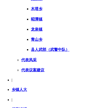
木塔乡
昭潭镇
龙泉镇
青山乡
县人武部（武警中队）
代表风采
代表议案建议
|
乡镇人大
|