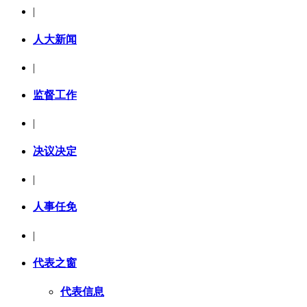
|
人大新闻
|
监督工作
|
决议决定
|
人事任免
|
代表之窗
代表信息