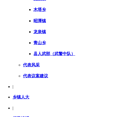
木塔乡
昭潭镇
龙泉镇
青山乡
县人武部（武警中队）
代表风采
代表议案建议
|
乡镇人大
|