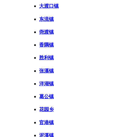
大渡口镇
东流镇
尧渡镇
香隅镇
胜利镇
张溪镇
洋湖镇
葛公镇
花园乡
官港镇
泥溪镇