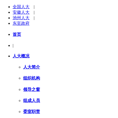
全国人大
|
安徽人大
|
池州人大
|
东至政府
首页
|
人大概况
人大简介
组织机构
领导之窗
组成人员
委室职责