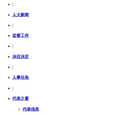
|
人大新闻
|
监督工作
|
决议决定
|
人事任免
|
代表之窗
代表信息