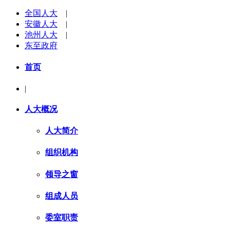
全国人大
|
安徽人大
|
池州人大
|
东至政府
首页
|
人大概况
人大简介
组织机构
领导之窗
组成人员
委室职责