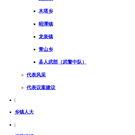
木塔乡
昭潭镇
龙泉镇
青山乡
县人武部（武警中队）
代表风采
代表议案建议
|
乡镇人大
|