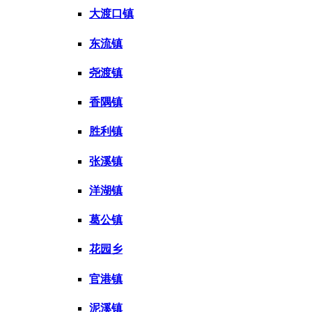
大渡口镇
东流镇
尧渡镇
香隅镇
胜利镇
张溪镇
洋湖镇
葛公镇
花园乡
官港镇
泥溪镇