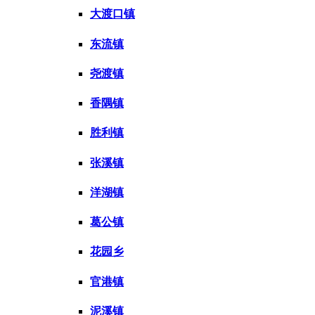
大渡口镇
东流镇
尧渡镇
香隅镇
胜利镇
张溪镇
洋湖镇
葛公镇
花园乡
官港镇
泥溪镇