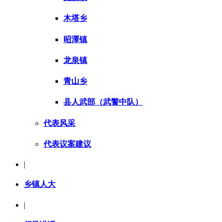
木塔乡
昭潭镇
龙泉镇
青山乡
县人武部（武警中队）
代表风采
代表议案建议
|
乡镇人大
|