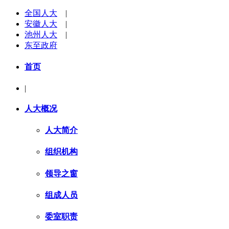
全国人大
|
安徽人大
|
池州人大
|
东至政府
首页
|
人大概况
人大简介
组织机构
领导之窗
组成人员
委室职责