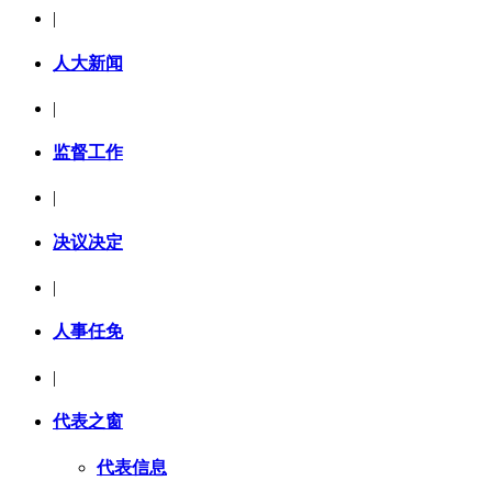
|
人大新闻
|
监督工作
|
决议决定
|
人事任免
|
代表之窗
代表信息