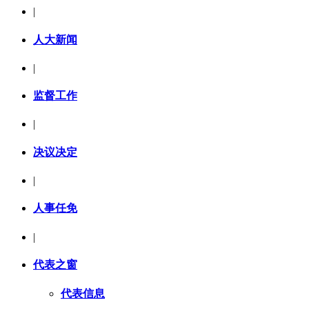
|
人大新闻
|
监督工作
|
决议决定
|
人事任免
|
代表之窗
代表信息