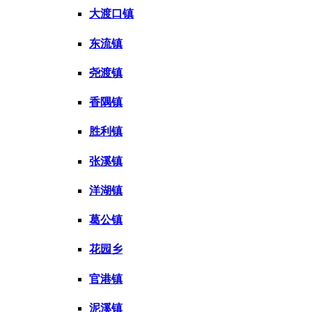
大渡口镇
东流镇
尧渡镇
香隅镇
胜利镇
张溪镇
洋湖镇
葛公镇
花园乡
官港镇
泥溪镇