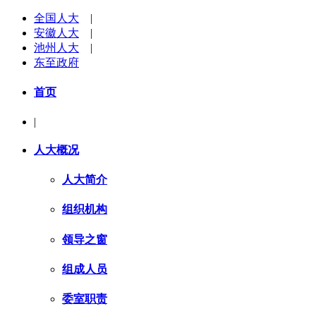
全国人大
|
安徽人大
|
池州人大
|
东至政府
首页
|
人大概况
人大简介
组织机构
领导之窗
组成人员
委室职责