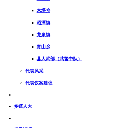
木塔乡
昭潭镇
龙泉镇
青山乡
县人武部（武警中队）
代表风采
代表议案建议
|
乡镇人大
|