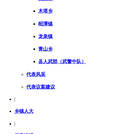
木塔乡
昭潭镇
龙泉镇
青山乡
县人武部（武警中队）
代表风采
代表议案建议
|
乡镇人大
|