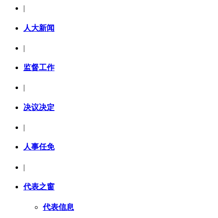
|
人大新闻
|
监督工作
|
决议决定
|
人事任免
|
代表之窗
代表信息