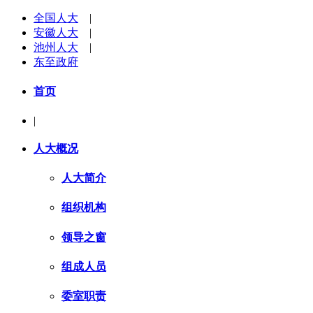
全国人大
|
安徽人大
|
池州人大
|
东至政府
首页
|
人大概况
人大简介
组织机构
领导之窗
组成人员
委室职责