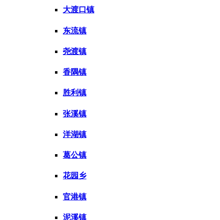
大渡口镇
东流镇
尧渡镇
香隅镇
胜利镇
张溪镇
洋湖镇
葛公镇
花园乡
官港镇
泥溪镇