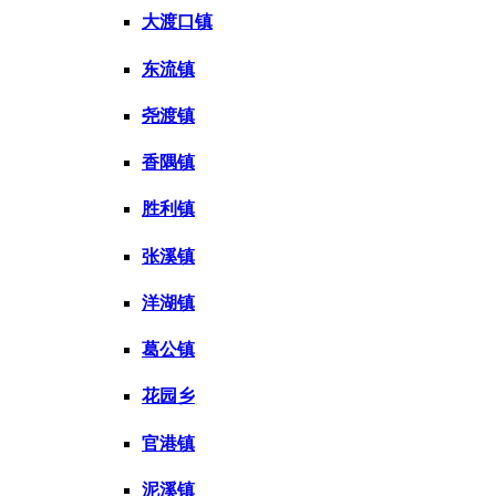
大渡口镇
东流镇
尧渡镇
香隅镇
胜利镇
张溪镇
洋湖镇
葛公镇
花园乡
官港镇
泥溪镇