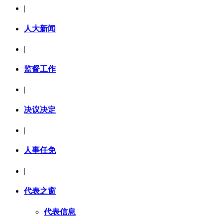
|
人大新闻
|
监督工作
|
决议决定
|
人事任免
|
代表之窗
代表信息