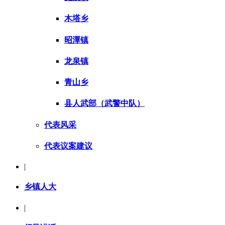
木塔乡
昭潭镇
龙泉镇
青山乡
县人武部（武警中队）
代表风采
代表议案建议
|
乡镇人大
|