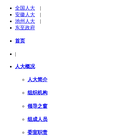
全国人大
|
安徽人大
|
池州人大
|
东至政府
首页
|
人大概况
人大简介
组织机构
领导之窗
组成人员
委室职责