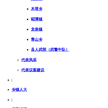
木塔乡
昭潭镇
龙泉镇
青山乡
县人武部（武警中队）
代表风采
代表议案建议
|
乡镇人大
|