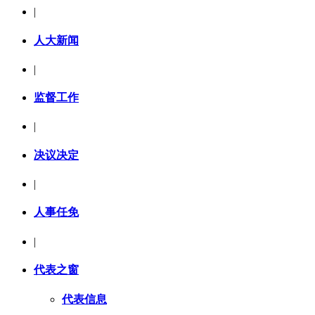
|
人大新闻
|
监督工作
|
决议决定
|
人事任免
|
代表之窗
代表信息