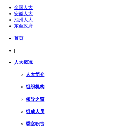
全国人大
|
安徽人大
|
池州人大
|
东至政府
首页
|
人大概况
人大简介
组织机构
领导之窗
组成人员
委室职责