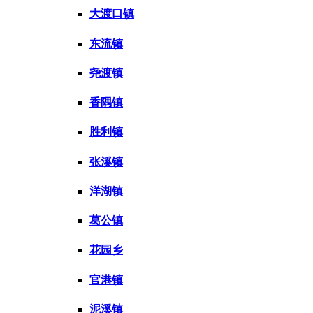
大渡口镇
东流镇
尧渡镇
香隅镇
胜利镇
张溪镇
洋湖镇
葛公镇
花园乡
官港镇
泥溪镇