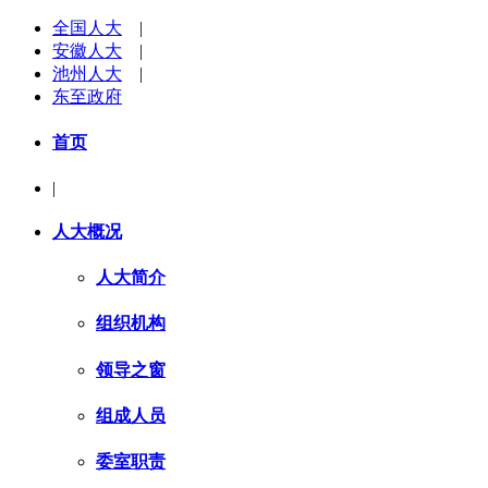
全国人大
|
安徽人大
|
池州人大
|
东至政府
首页
|
人大概况
人大简介
组织机构
领导之窗
组成人员
委室职责