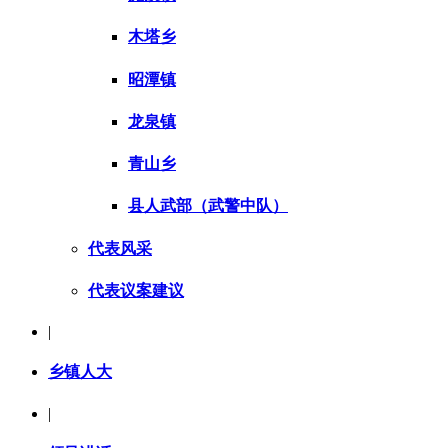
木塔乡
昭潭镇
龙泉镇
青山乡
县人武部（武警中队）
代表风采
代表议案建议
|
乡镇人大
|