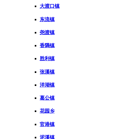
大渡口镇
东流镇
尧渡镇
香隅镇
胜利镇
张溪镇
洋湖镇
葛公镇
花园乡
官港镇
泥溪镇