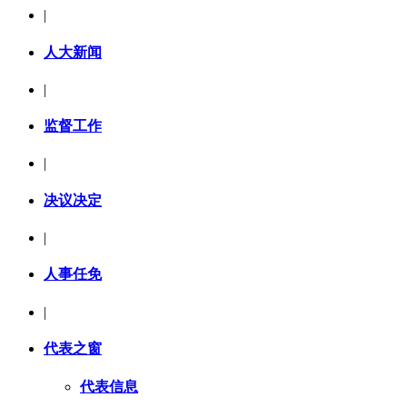
|
人大新闻
|
监督工作
|
决议决定
|
人事任免
|
代表之窗
代表信息