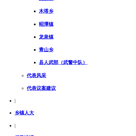
木塔乡
昭潭镇
龙泉镇
青山乡
县人武部（武警中队）
代表风采
代表议案建议
|
乡镇人大
|