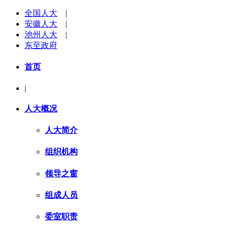
全国人大
|
安徽人大
|
池州人大
|
东至政府
首页
|
人大概况
人大简介
组织机构
领导之窗
组成人员
委室职责