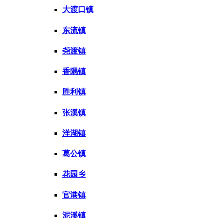
大渡口镇
东流镇
尧渡镇
香隅镇
胜利镇
张溪镇
洋湖镇
葛公镇
花园乡
官港镇
泥溪镇