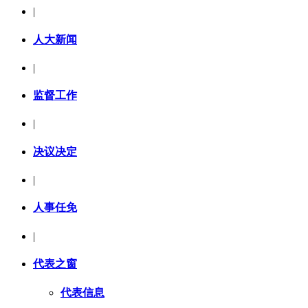
|
人大新闻
|
监督工作
|
决议决定
|
人事任免
|
代表之窗
代表信息