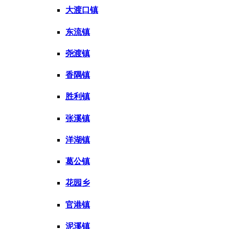
大渡口镇
东流镇
尧渡镇
香隅镇
胜利镇
张溪镇
洋湖镇
葛公镇
花园乡
官港镇
泥溪镇