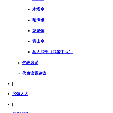
木塔乡
昭潭镇
龙泉镇
青山乡
县人武部（武警中队）
代表风采
代表议案建议
|
乡镇人大
|