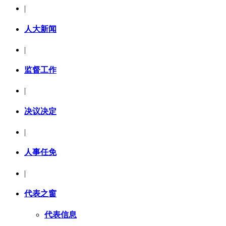
|
人大新闻
|
监督工作
|
决议决定
|
人事任免
|
代表之窗
代表信息