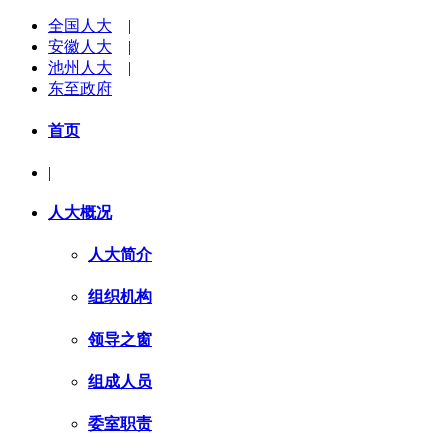
全国人大
|
安徽人大
|
池州人大
|
东至政府
首页
|
人大概况
人大简介
组织机构
领导之窗
组成人员
委室职责