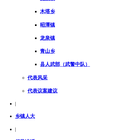
木塔乡
昭潭镇
龙泉镇
青山乡
县人武部（武警中队）
代表风采
代表议案建议
|
乡镇人大
|