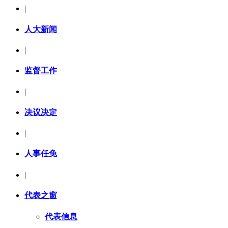
|
人大新闻
|
监督工作
|
决议决定
|
人事任免
|
代表之窗
代表信息