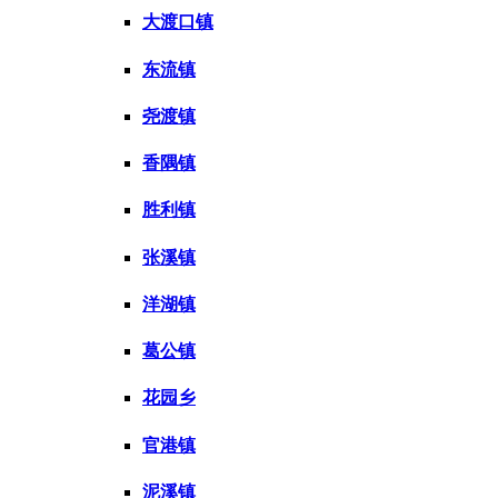
大渡口镇
东流镇
尧渡镇
香隅镇
胜利镇
张溪镇
洋湖镇
葛公镇
花园乡
官港镇
泥溪镇