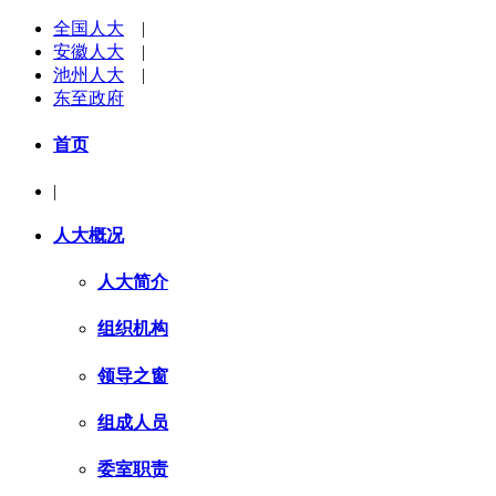
全国人大
|
安徽人大
|
池州人大
|
东至政府
首页
|
人大概况
人大简介
组织机构
领导之窗
组成人员
委室职责