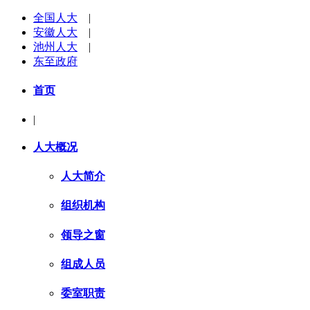
全国人大
|
安徽人大
|
池州人大
|
东至政府
首页
|
人大概况
人大简介
组织机构
领导之窗
组成人员
委室职责