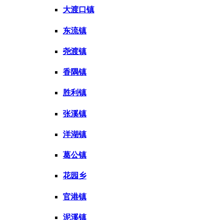
大渡口镇
东流镇
尧渡镇
香隅镇
胜利镇
张溪镇
洋湖镇
葛公镇
花园乡
官港镇
泥溪镇