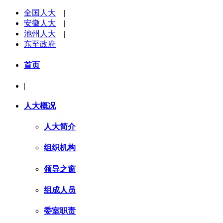
全国人大
|
安徽人大
|
池州人大
|
东至政府
首页
|
人大概况
人大简介
组织机构
领导之窗
组成人员
委室职责