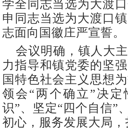
学全
同志
当选
为
大渡口
申
同志
当选
为
大渡口镇
志
面向
国徽
庄严宣誓。
会议明确，镇人大
力指导和
镇党委
的
坚强
国特色社会主义思想为
领会
“
两个确立
”
决定
识
”
、坚定
“
四个自信
”
初心，服务发展大局，