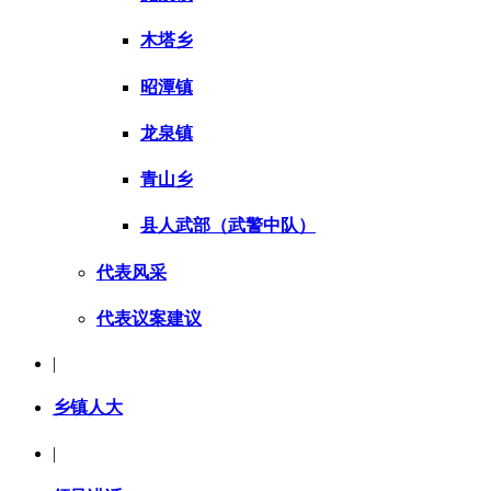
木塔乡
昭潭镇
龙泉镇
青山乡
县人武部（武警中队）
代表风采
代表议案建议
|
乡镇人大
|