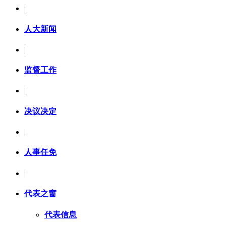
|
人大新闻
|
监督工作
|
决议决定
|
人事任免
|
代表之窗
代表信息