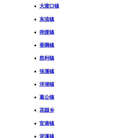
大渡口镇
东流镇
尧渡镇
香隅镇
胜利镇
张溪镇
洋湖镇
葛公镇
花园乡
官港镇
泥溪镇