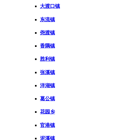
大渡口镇
东流镇
尧渡镇
香隅镇
胜利镇
张溪镇
洋湖镇
葛公镇
花园乡
官港镇
泥溪镇