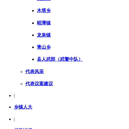
木塔乡
昭潭镇
龙泉镇
青山乡
县人武部（武警中队）
代表风采
代表议案建议
|
乡镇人大
|