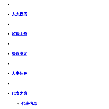
|
人大新闻
|
监督工作
|
决议决定
|
人事任免
|
代表之窗
代表信息