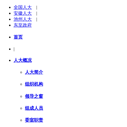
全国人大
|
安徽人大
|
池州人大
|
东至政府
首页
|
人大概况
人大简介
组织机构
领导之窗
组成人员
委室职责