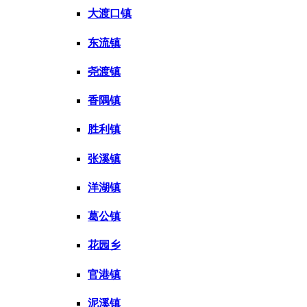
大渡口镇
东流镇
尧渡镇
香隅镇
胜利镇
张溪镇
洋湖镇
葛公镇
花园乡
官港镇
泥溪镇