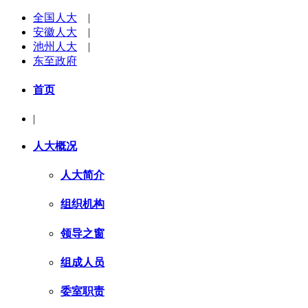
全国人大
|
安徽人大
|
池州人大
|
东至政府
首页
|
人大概况
人大简介
组织机构
领导之窗
组成人员
委室职责