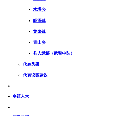
木塔乡
昭潭镇
龙泉镇
青山乡
县人武部（武警中队）
代表风采
代表议案建议
|
乡镇人大
|