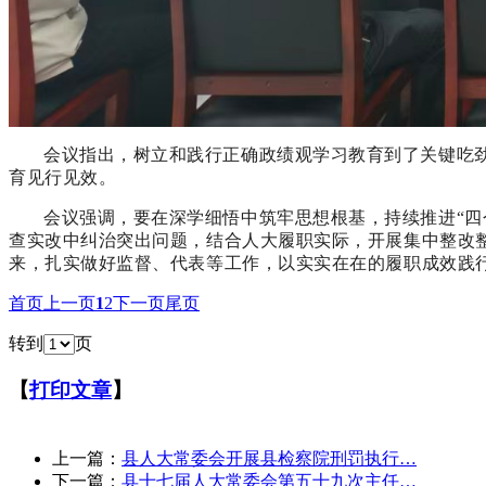
会议指出，
树立和践行正确政绩观学习教育到了关键吃
育见行见效。
会议强调，要在深学细悟中筑牢思想根基，持续推进“四
查实改中纠治突出问题，结合人大履职实际，开展集中整改
来，扎实做好监督、代表等工作，以实实在在的履职成效践
首页
上一页
1
2
下一页
尾页
转到
页
【
打印文章
】
上一篇：
县人大常委会开展县检察院刑罚执行…
下一篇：
县十七届人大常委会第五十九次主任…