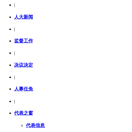
|
人大新闻
|
监督工作
|
决议决定
|
人事任免
|
代表之窗
代表信息