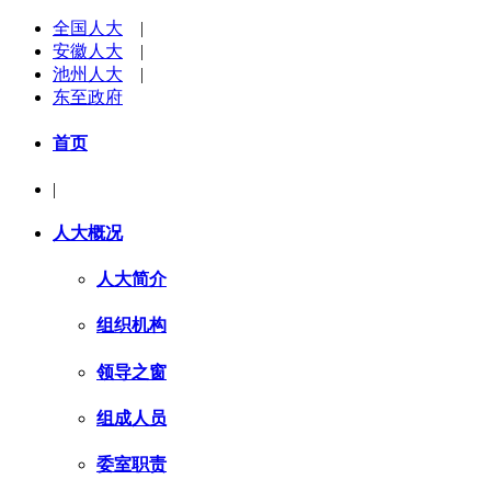
全国人大
|
安徽人大
|
池州人大
|
东至政府
首页
|
人大概况
人大简介
组织机构
领导之窗
组成人员
委室职责