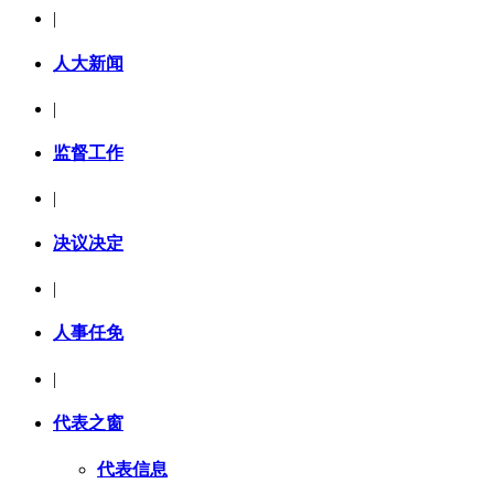
|
人大新闻
|
监督工作
|
决议决定
|
人事任免
|
代表之窗
代表信息