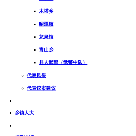
木塔乡
昭潭镇
龙泉镇
青山乡
县人武部（武警中队）
代表风采
代表议案建议
|
乡镇人大
|