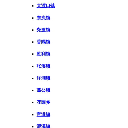
大渡口镇
东流镇
尧渡镇
香隅镇
胜利镇
张溪镇
洋湖镇
葛公镇
花园乡
官港镇
泥溪镇