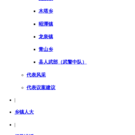
木塔乡
昭潭镇
龙泉镇
青山乡
县人武部（武警中队）
代表风采
代表议案建议
|
乡镇人大
|