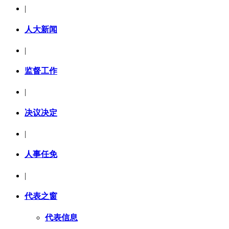
|
人大新闻
|
监督工作
|
决议决定
|
人事任免
|
代表之窗
代表信息