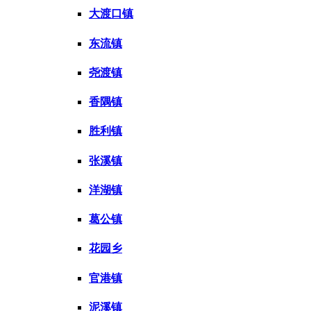
大渡口镇
东流镇
尧渡镇
香隅镇
胜利镇
张溪镇
洋湖镇
葛公镇
花园乡
官港镇
泥溪镇