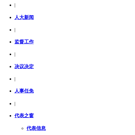
|
人大新闻
|
监督工作
|
决议决定
|
人事任免
|
代表之窗
代表信息