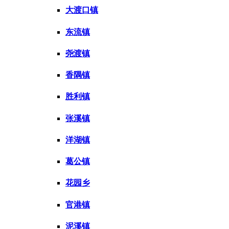
大渡口镇
东流镇
尧渡镇
香隅镇
胜利镇
张溪镇
洋湖镇
葛公镇
花园乡
官港镇
泥溪镇