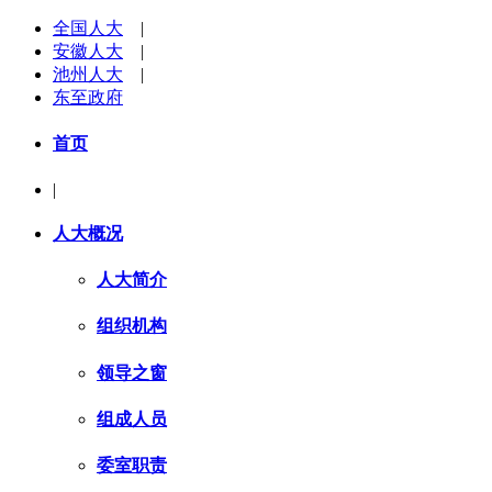
全国人大
|
安徽人大
|
池州人大
|
东至政府
首页
|
人大概况
人大简介
组织机构
领导之窗
组成人员
委室职责