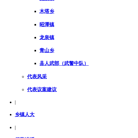
木塔乡
昭潭镇
龙泉镇
青山乡
县人武部（武警中队）
代表风采
代表议案建议
|
乡镇人大
|