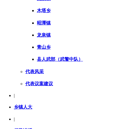
木塔乡
昭潭镇
龙泉镇
青山乡
县人武部（武警中队）
代表风采
代表议案建议
|
乡镇人大
|