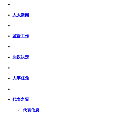
|
人大新闻
|
监督工作
|
决议决定
|
人事任免
|
代表之窗
代表信息