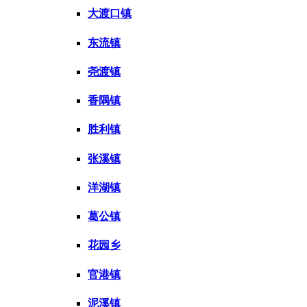
大渡口镇
东流镇
尧渡镇
香隅镇
胜利镇
张溪镇
洋湖镇
葛公镇
花园乡
官港镇
泥溪镇