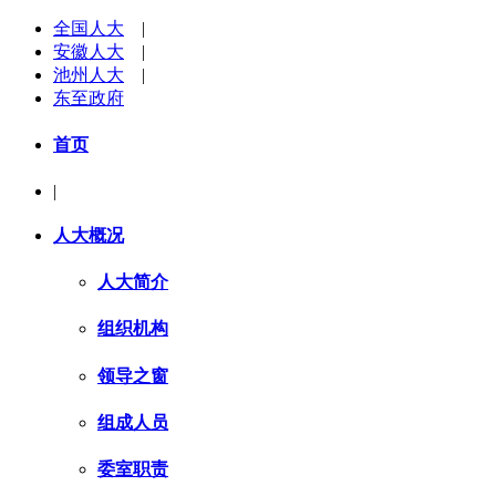
全国人大
|
安徽人大
|
池州人大
|
东至政府
首页
|
人大概况
人大简介
组织机构
领导之窗
组成人员
委室职责