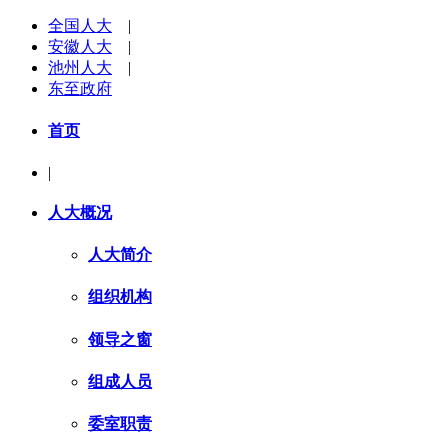
全国人大
|
安徽人大
|
池州人大
|
东至政府
首页
|
人大概况
人大简介
组织机构
领导之窗
组成人员
委室职责