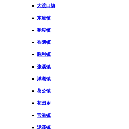
大渡口镇
东流镇
尧渡镇
香隅镇
胜利镇
张溪镇
洋湖镇
葛公镇
花园乡
官港镇
泥溪镇