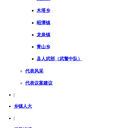
木塔乡
昭潭镇
龙泉镇
青山乡
县人武部（武警中队）
代表风采
代表议案建议
|
乡镇人大
|