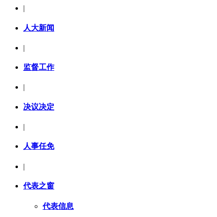
|
人大新闻
|
监督工作
|
决议决定
|
人事任免
|
代表之窗
代表信息