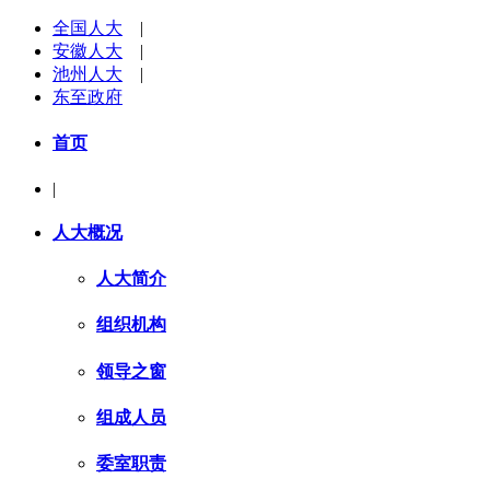
全国人大
|
安徽人大
|
池州人大
|
东至政府
首页
|
人大概况
人大简介
组织机构
领导之窗
组成人员
委室职责