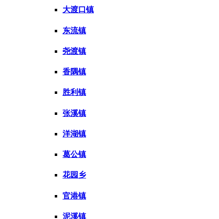
大渡口镇
东流镇
尧渡镇
香隅镇
胜利镇
张溪镇
洋湖镇
葛公镇
花园乡
官港镇
泥溪镇