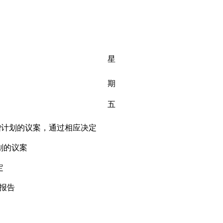
星
期
五
增计划的议案，通过相应决定
划的议案
定
报告