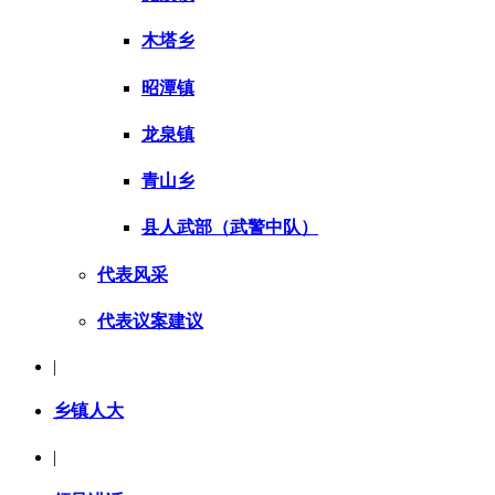
木塔乡
昭潭镇
龙泉镇
青山乡
县人武部（武警中队）
代表风采
代表议案建议
|
乡镇人大
|