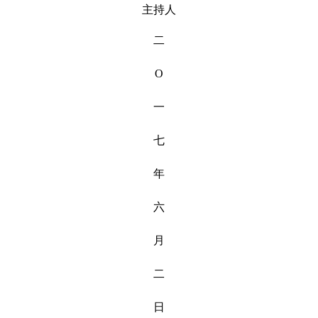
主持人
二
O
一
七
年
六
月
二
日