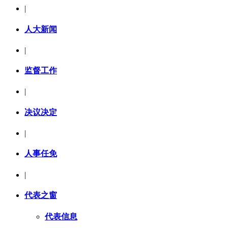
|
人大新闻
|
监督工作
|
决议决定
|
人事任免
|
代表之窗
代表信息