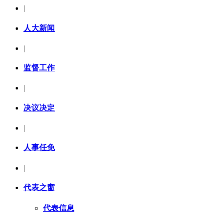
|
人大新闻
|
监督工作
|
决议决定
|
人事任免
|
代表之窗
代表信息