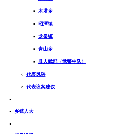
木塔乡
昭潭镇
龙泉镇
青山乡
县人武部（武警中队）
代表风采
代表议案建议
|
乡镇人大
|