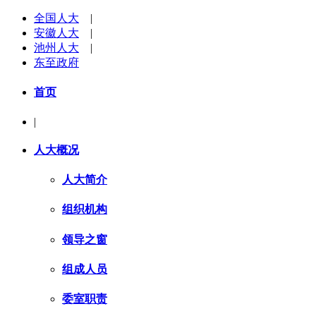
全国人大
|
安徽人大
|
池州人大
|
东至政府
首页
|
人大概况
人大简介
组织机构
领导之窗
组成人员
委室职责