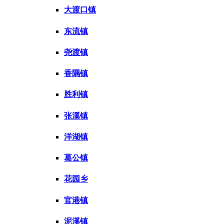
大渡口镇
东流镇
尧渡镇
香隅镇
胜利镇
张溪镇
洋湖镇
葛公镇
花园乡
官港镇
泥溪镇