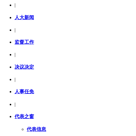
|
人大新闻
|
监督工作
|
决议决定
|
人事任免
|
代表之窗
代表信息