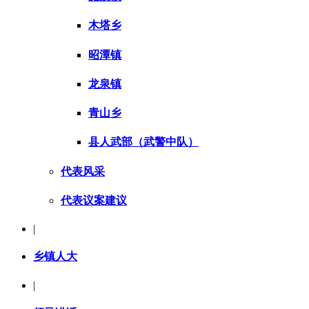
木塔乡
昭潭镇
龙泉镇
青山乡
县人武部（武警中队）
代表风采
代表议案建议
|
乡镇人大
|