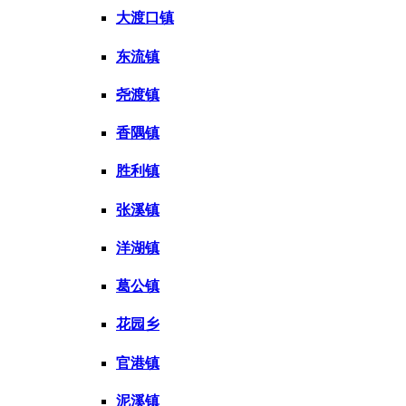
大渡口镇
东流镇
尧渡镇
香隅镇
胜利镇
张溪镇
洋湖镇
葛公镇
花园乡
官港镇
泥溪镇