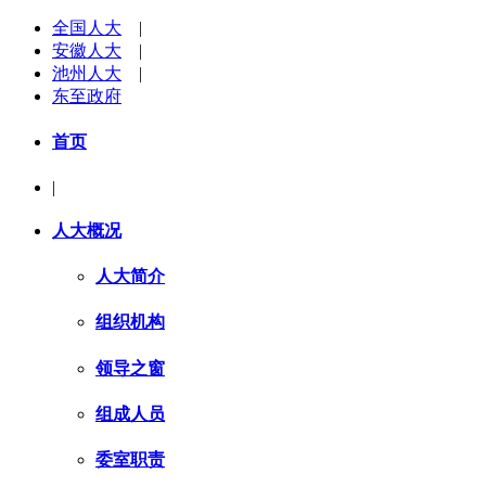
全国人大
|
安徽人大
|
池州人大
|
东至政府
首页
|
人大概况
人大简介
组织机构
领导之窗
组成人员
委室职责