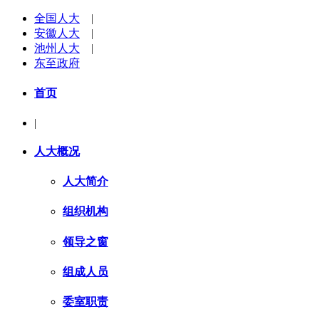
全国人大
|
安徽人大
|
池州人大
|
东至政府
首页
|
人大概况
人大简介
组织机构
领导之窗
组成人员
委室职责