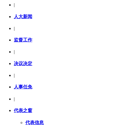
|
人大新闻
|
监督工作
|
决议决定
|
人事任免
|
代表之窗
代表信息