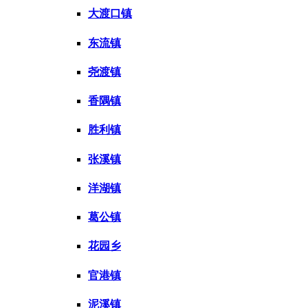
大渡口镇
东流镇
尧渡镇
香隅镇
胜利镇
张溪镇
洋湖镇
葛公镇
花园乡
官港镇
泥溪镇