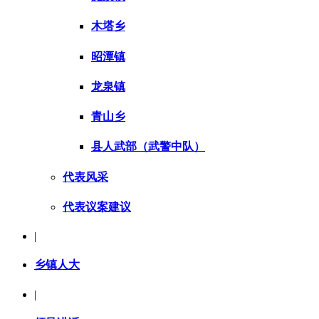
木塔乡
昭潭镇
龙泉镇
青山乡
县人武部（武警中队）
代表风采
代表议案建议
|
乡镇人大
|