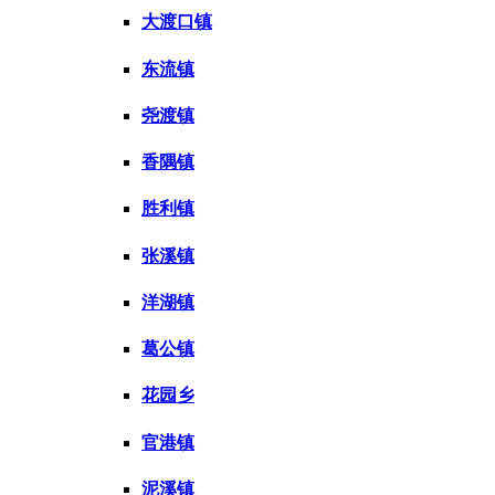
大渡口镇
东流镇
尧渡镇
香隅镇
胜利镇
张溪镇
洋湖镇
葛公镇
花园乡
官港镇
泥溪镇