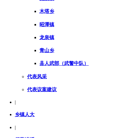
木塔乡
昭潭镇
龙泉镇
青山乡
县人武部（武警中队）
代表风采
代表议案建议
|
乡镇人大
|