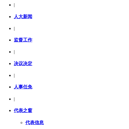
|
人大新闻
|
监督工作
|
决议决定
|
人事任免
|
代表之窗
代表信息