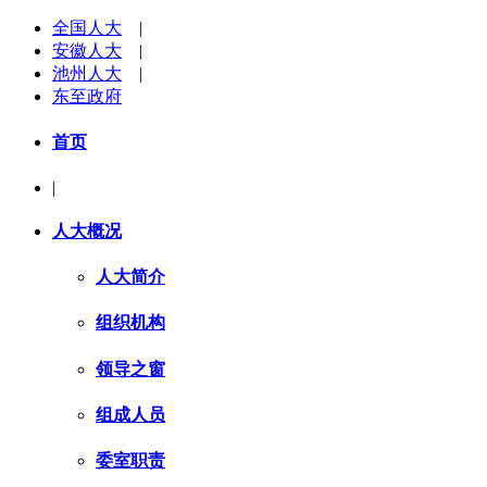
全国人大
|
安徽人大
|
池州人大
|
东至政府
首页
|
人大概况
人大简介
组织机构
领导之窗
组成人员
委室职责