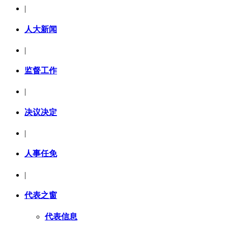
|
人大新闻
|
监督工作
|
决议决定
|
人事任免
|
代表之窗
代表信息