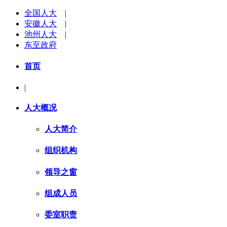
全国人大
|
安徽人大
|
池州人大
|
东至政府
首页
|
人大概况
人大简介
组织机构
领导之窗
组成人员
委室职责