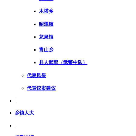
木塔乡
昭潭镇
龙泉镇
青山乡
县人武部（武警中队）
代表风采
代表议案建议
|
乡镇人大
|