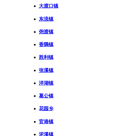
大渡口镇
东流镇
尧渡镇
香隅镇
胜利镇
张溪镇
洋湖镇
葛公镇
花园乡
官港镇
泥溪镇