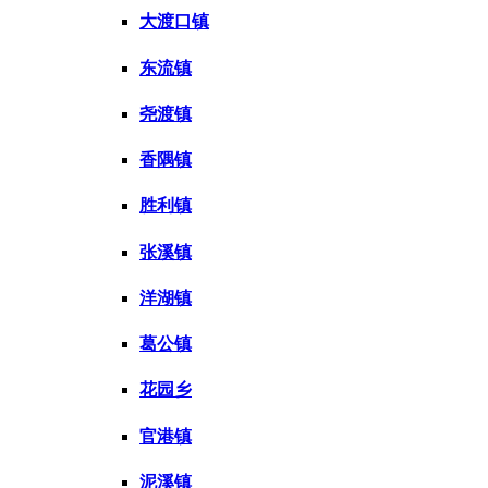
大渡口镇
东流镇
尧渡镇
香隅镇
胜利镇
张溪镇
洋湖镇
葛公镇
花园乡
官港镇
泥溪镇