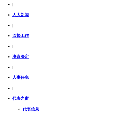
|
人大新闻
|
监督工作
|
决议决定
|
人事任免
|
代表之窗
代表信息