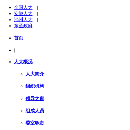
全国人大
|
安徽人大
|
池州人大
|
东至政府
首页
|
人大概况
人大简介
组织机构
领导之窗
组成人员
委室职责