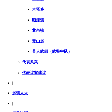
木塔乡
昭潭镇
龙泉镇
青山乡
县人武部（武警中队）
代表风采
代表议案建议
|
乡镇人大
|