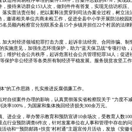
建议适用简易程序审理的案件139件，占案件总数的47%，实
件，接待来访群众153人次，做到件件有答复，实现无信访积压
人。落实普法责任制，把以案释法贯穿到司法办案全过程，树立法
活动，邀请相关单位共商未检工作，促进全县中小学开展防治校园
5名员额内检察官分别联系全县15个乡镇并担任22个村居的法
，加大对经济领域犯罪打击力度，起诉非法经营、合同诈骗、制售
”的实施意见，加强生态环境保护，助力“蓝天保卫战”专项行动
态；维护社会公共秩序，起诉危害社会公共管理犯罪34人；促
平等保护非公经济等各类所有制经济平稳发展。服务脱贫攻坚工
体”的工作思路，扎实推进反腐倡廉工作。
对自侦案件办理的影响，认真贯彻落实省检察院关于 “力度不减
决率100%，为国家和集体挽回经济损失300余万元。
、进企业，举办警示教育和预防宣讲10余场次，受教育人数10
点行业预防调查6件次，针对发案单位在人事和管理中存在的问
活动和“‘预防邮路+扶贫’村村通”主题宣传月活动，发放《安徽