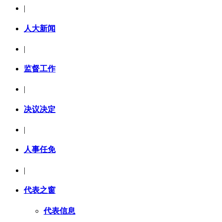
|
人大新闻
|
监督工作
|
决议决定
|
人事任免
|
代表之窗
代表信息