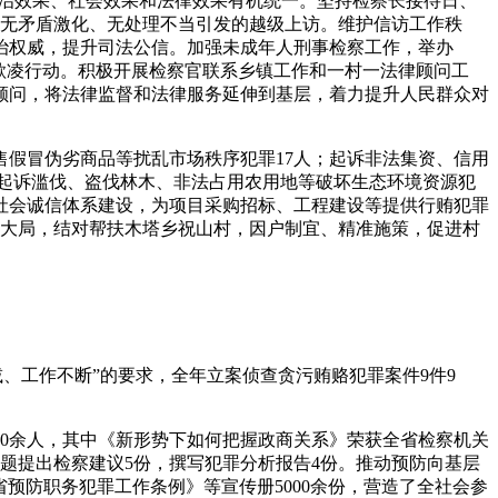
现政治效果、社会效果和法律效果有机统一。坚持检察长接待日、
、无矛盾激化、无处理不当引发的越级上访。维护信访工作秩
治权威，提升司法公信。加强未成年人刑事检察工作，举办
欺凌行动。积极开展检察官联系乡镇工作和一村一法律顾问工
律顾问，将法律监督和法律服务延伸到基层，着力提升人民群众对
假冒伪劣商品等扰乱市场秩序犯罪17人；起诉非法集资、信用
，起诉滥伐、盗伐林木、非法占用农用地等破坏生态环境资源犯
进社会诚信体系建设，为项目采购招标、工程建设等提供行贿犯罪
作大局，结对帮扶木塔乡祝山村，因户制宜、精准施策，促进村
、工作不断”的要求，全年立案侦查贪污贿赂犯罪案件9件9
00余人，其中《新形势下如何把握政商关系》荣获全省检察机关
题提出检察建议5份，撰写犯罪分析报告4份。推动预防向基层
省预防职务犯罪工作条例》等宣传册5000余份，营造了全社会参