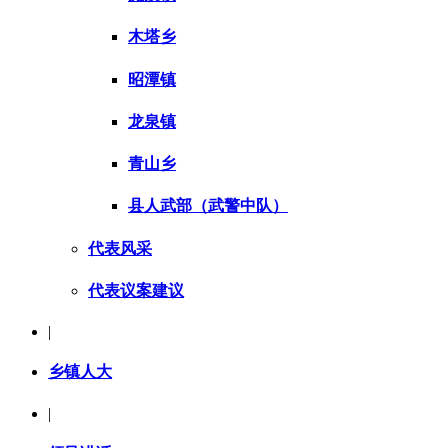
木塔乡
昭潭镇
龙泉镇
青山乡
县人武部（武警中队）
代表风采
代表议案建议
|
乡镇人大
|