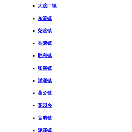
大渡口镇
东流镇
尧渡镇
香隅镇
胜利镇
张溪镇
洋湖镇
葛公镇
花园乡
官港镇
泥溪镇