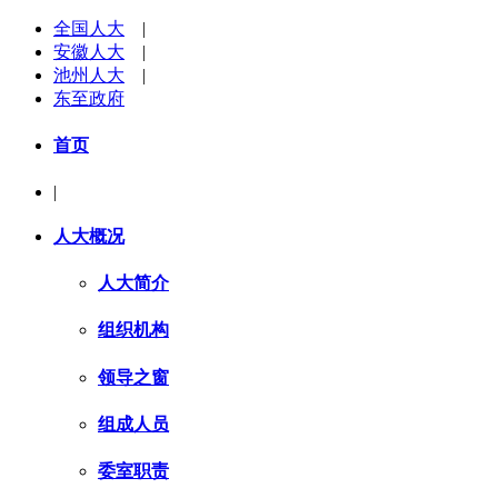
全国人大
|
安徽人大
|
池州人大
|
东至政府
首页
|
人大概况
人大简介
组织机构
领导之窗
组成人员
委室职责