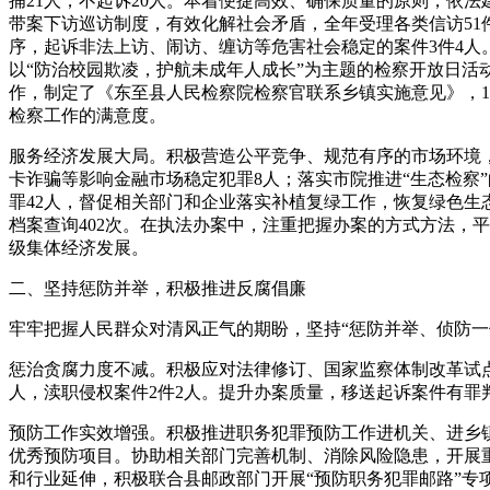
捕21人，不起诉20人。本着便捷高效、确保质量的原则，依法
带案下访巡访制度，有效化解社会矛盾，全年受理各类信访51
序，起诉非法上访、闹访、缠访等危害社会稳定的案件3件4
以“防治校园欺凌，护航未成年人成长”为主题的检察开放日
作，制定了《东至县人民检察院检察官联系乡镇实施意见》，1
检察工作的满意度。
服务经济发展大局。积极营造公平竞争、规范有序的市场环境
卡诈骗等影响金融市场稳定犯罪8人；落实市院推进“生态检察
罪42人，督促相关部门和企业落实补植复绿工作，恢复绿色生
档案查询402次。在执法办案中，注重把握办案的方式方法，
级集体经济发展。
二、坚持惩防并举，积极推进反腐倡廉
牢牢把握人民群众对清风正气的期盼，坚持“惩防并举、侦防一
惩治贪腐力度不减。积极应对法律修订、国家监察体制改革试点
人，渎职侵权案件2件2人。提升办案质量，移送起诉案件有罪判
预防工作实效增强。积极推进职务犯罪预防工作进机关、进乡镇
优秀预防项目。协助相关部门完善机制、消除风险隐患，开展重
和行业延伸，积极联合县邮政部门开展“预防职务犯罪邮路”专项