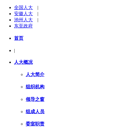
全国人大
|
安徽人大
|
池州人大
|
东至政府
首页
|
人大概况
人大简介
组织机构
领导之窗
组成人员
委室职责