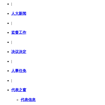
|
人大新闻
|
监督工作
|
决议决定
|
人事任免
|
代表之窗
代表信息