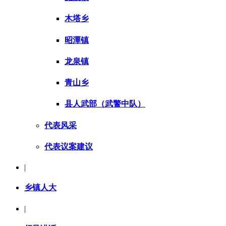
木塔乡
昭潭镇
龙泉镇
青山乡
县人武部（武警中队）
代表风采
代表议案建议
|
乡镇人大
|