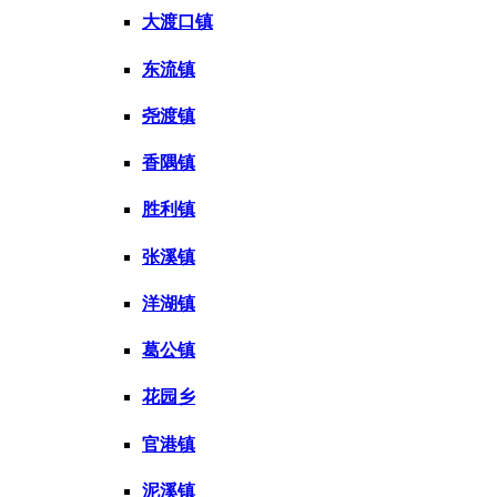
大渡口镇
东流镇
尧渡镇
香隅镇
胜利镇
张溪镇
洋湖镇
葛公镇
花园乡
官港镇
泥溪镇