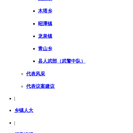
木塔乡
昭潭镇
龙泉镇
青山乡
县人武部（武警中队）
代表风采
代表议案建议
|
乡镇人大
|