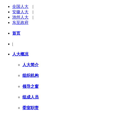
全国人大
|
安徽人大
|
池州人大
|
东至政府
首页
|
人大概况
人大简介
组织机构
领导之窗
组成人员
委室职责