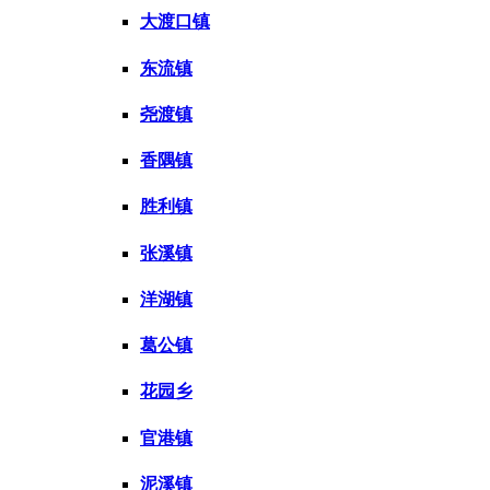
大渡口镇
东流镇
尧渡镇
香隅镇
胜利镇
张溪镇
洋湖镇
葛公镇
花园乡
官港镇
泥溪镇