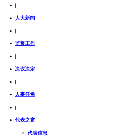
|
人大新闻
|
监督工作
|
决议决定
|
人事任免
|
代表之窗
代表信息