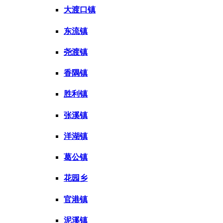
大渡口镇
东流镇
尧渡镇
香隅镇
胜利镇
张溪镇
洋湖镇
葛公镇
花园乡
官港镇
泥溪镇