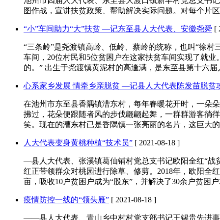
池州市四届人大代表、东至县大渡口镇新丰村党总支书记
图作战，宣讲扶贫政策、帮助解决实际问题。对每个片区
“小”车间助力“大”扶贫 —记东至县人大代表、安徽尧舜
[ 
“三条岭”是尧渡镇高岭、低岭、蔡岭的统称，也叫“徐
车间，20位村民和5位贫困户在这家扶贫车间实现了就业
的。” 出生于尧渡镇黄泥村的高逢满，是东至县第十六届
心系家乡发展 情牵乡亲脱贫 —记县人大代表陈发苗脱贫
在池州市东至县香隅镇漕东村，每年春暖花开时，一朵朵
拂过，花朵便跟随者风的步伐翩翩起舞，一群群游客徜徉
笑。现在的漕东村已是香隅镇一张亮丽的名片，这巨大的
人大代表变身黄桃种植“技术员”
[ 2021-08-18 ]
—县人大代表、张溪镇葛仙铺村党总支书记欧阳全红“战
红正带领群众对桃园进行除草、修剪。2018年，欧阳全
亩，吸收10户贫困户成为“股东”，并解决了30余户贫困
疫情防控一线的“领头雁”
[ 2021-08-18 ]
——县人大代表、青山乡中村村党支部书记王锡贵先进事