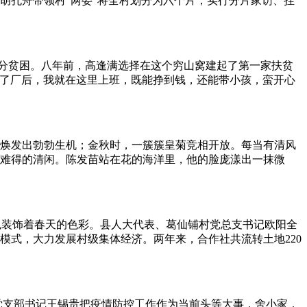
胡孔舟带领村“两委”将全村划分为六个片，实行分片家访、挂
十分贫困。八年前，高逢满选择在这个穷山窝建起了第一家扶贫
里开了厂后，我就在这里上班，既能挣到钱，还能带小孩，蛮开心
焕发出勃勃生机；金秋时，一簇簇皇菊竞相开放。每当有清风
难得的清闲。陈发苗站在花的海洋里，他的脸庞漾出一抹微
色装饰着春天的色彩。县人大代表、葛仙铺村党总支书记欧阳全
的模式，大力发展村级集体经济。两年来，合作社共流转土地220
党支部书记王锡贵把疫情防控工作作为当前头等大事，舍小家，