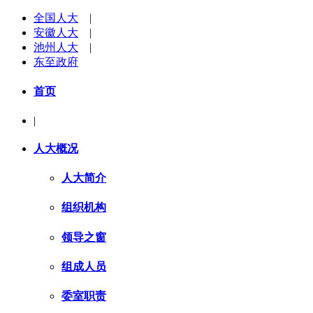
全国人大
|
安徽人大
|
池州人大
|
东至政府
首页
|
人大概况
人大简介
组织机构
领导之窗
组成人员
委室职责