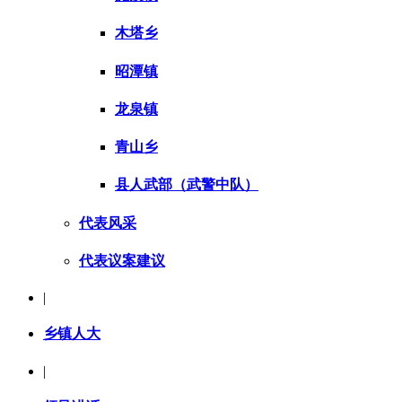
木塔乡
昭潭镇
龙泉镇
青山乡
县人武部（武警中队）
代表风采
代表议案建议
|
乡镇人大
|