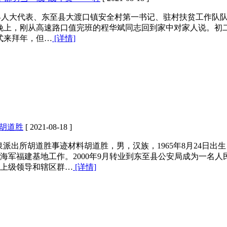
—县人大代表、东至县大渡口镇安全村第一书记、驻村扶贫工作队队
晚上，刚从高速路口值完班的程华斌同志回到家中对家人说。初
式来拜年，但…
[详情]
胡道胜
[ 2021-08-18 ]
出所胡道胜事迹材料胡道胜，男，汉族，1965年8月24日出生
海军福建基地工作。2000年9月转业到东至县公安局成为一名人
上级领导和辖区群…
[详情]