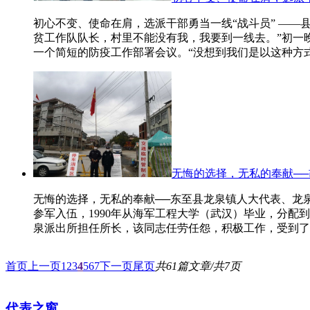
初心不变、使命在肩，选派干部勇当一线“战斗员” —
贫工作队队长，村里不能没有我，我要到一线去。”初一
一个简短的防疫工作部署会议。“没想到我们是以这种方
无悔的选择，无私的奉献──
无悔的选择，无私的奉献──东至县龙泉镇人大代表、龙泉派
参军入伍，1990年从海军工程大学（武汉）毕业，分配到
泉派出所担任所长，该同志任劳任怨，积极工作，受到了
首页
上一页
1
2
3
4
5
6
7
下一页
尾页
共61篇文章/共7页
代表之窗