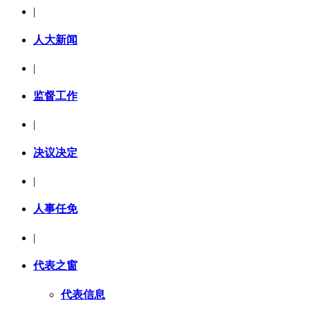
|
人大新闻
|
监督工作
|
决议决定
|
人事任免
|
代表之窗
代表信息