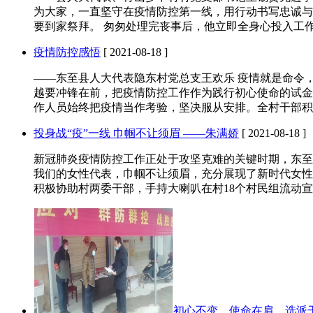
为大家，一直坚守在疫情防控第一线，用行动书写忠诚与
要到家祭拜。 匆匆处理完丧事后，他立即全身心投入工
疫情防控感悟
[ 2021-08-18 ]
——东至县人大代表隐东村党总支王欢乐 疫情就是命令
越要冲锋在前，把疫情防控工作作为践行初心使命的试金
作人员始终把疫情当作考验，坚决服从安排。全村干部积
投身战“疫”一线 巾帼不让须眉 ——朱满娇
[ 2021-08-18 ]
新冠肺炎疫情防控工作正处于攻坚克难的关键时期，东至
我们的女性代表，巾帼不让须眉，充分展现了新时代女性
积极协助村两委干部，手持大喇叭在村18个村民组流动
初心不变、使命在肩，选派干