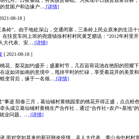
胡孔舟。日夜奋战，夯实脱贫基础。为实现早日脱贫致富目标，
的贫困户和边缘户…
[详情]
2021-08-18 ]
村三条岭”。由于地处深山，交通闭塞，三条岭上民众原来的生活
。在扶贫车间上班的尧渡镇徐村村村民黄芝腊说：“2012年村
人大代表、安…
[详情]
攻
[ 2021-08-18 ]
桃花、梨花如约盛开；盛夏时节，几百亩荷花池在艳阳的照耀下
在这如诗如画的意境中，甩掉平时的忙碌，享受着花开的美景和
蜕变背后，缘于一名领…
[详情]
贫”事迹 阳春三月，葛仙铺村黄桃园里的桃花开得正盛，点点粉
红牵头成立葛仙铺村黄桃生产合作社，通过“合作社+农户+基地”
户就业问题。…
[详情]
迹 面对突如其来的新冠肺炎疫情，县人大代表、青山乡中村村