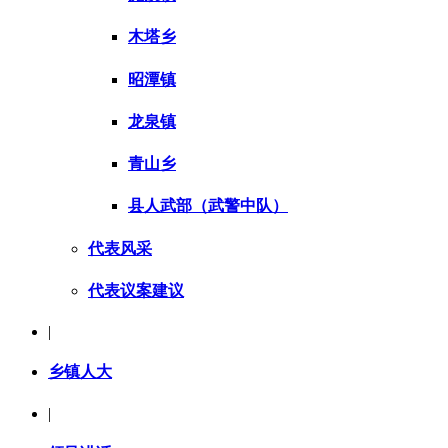
木塔乡
昭潭镇
龙泉镇
青山乡
县人武部（武警中队）
代表风采
代表议案建议
|
乡镇人大
|