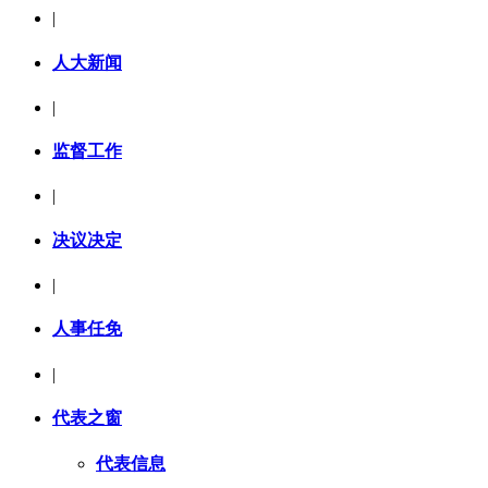
|
人大新闻
|
监督工作
|
决议决定
|
人事任免
|
代表之窗
代表信息