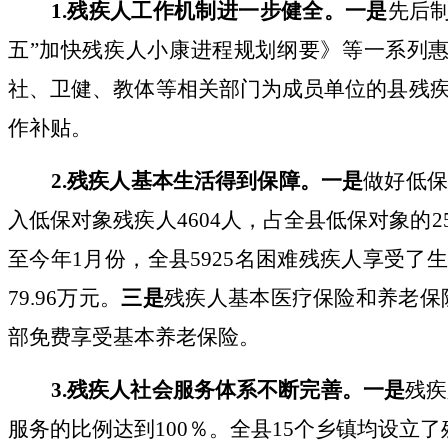
1.
残疾人工作机制进一步健全。
一是
先后
五”加快残疾人小康进程规划纲要》等一系列
社、卫健、教体等相关部门为成员单位的县残
作补贴。
2.
残疾人基本生活得到保障。
一是
做好低保
入低保对象残疾人
4604
人，占全县低保对象的
2
至今年
1
月份，全县
5925
名困难残疾人享受了
79.96
万元。
三是
残疾人基本医疗保险和养老保
部免费享受基本养老保险。
3.
残疾人社会服务体系不断完善。
一是
残疾
服务的比例达到
100
％。全县
15
个乡镇均设立了