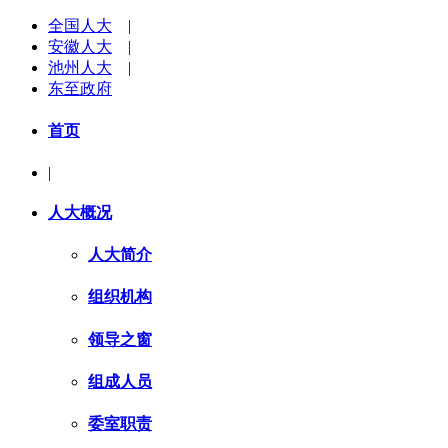
全国人大
|
安徽人大
|
池州人大
|
东至政府
首页
|
人大概况
人大简介
组织机构
领导之窗
组成人员
委室职责