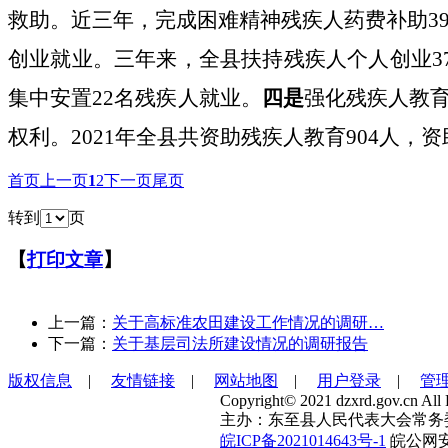
救助。近三年，完成困难精神残疾人药费补助
3
创业就业。三年来，全县扶持残疾人个人创业
3
集中安置
22
名残疾人就业。
四是
强化残疾人教
权利。
2021
年全县共资助残疾人教育
904
人，资
首页
上一页
1
2
下一页
尾页
转到
页
【
打印文章
】
上一篇：
关于高标准农田建设工作情况的调研…
下一篇：
关于基层司法所建设情况的调研报告
版权信息
|
友情链接
|
网站地图
|
用户登录
|
管
Copyright© 2021 dzxrd.gov.cn All 
主办：东至县人民代表大会常务
皖ICP备2021014643号-1
皖公网安备 