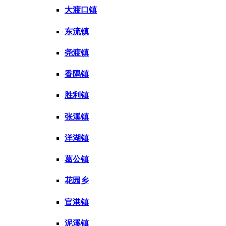
大渡口镇
东流镇
尧渡镇
香隅镇
胜利镇
张溪镇
洋湖镇
葛公镇
花园乡
官港镇
泥溪镇