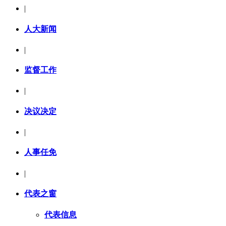
|
人大新闻
|
监督工作
|
决议决定
|
人事任免
|
代表之窗
代表信息