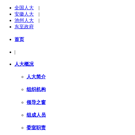
全国人大
|
安徽人大
|
池州人大
|
东至政府
首页
|
人大概况
人大简介
组织机构
领导之窗
组成人员
委室职责