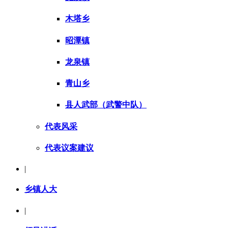
木塔乡
昭潭镇
龙泉镇
青山乡
县人武部（武警中队）
代表风采
代表议案建议
|
乡镇人大
|