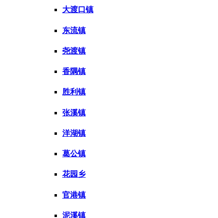
大渡口镇
东流镇
尧渡镇
香隅镇
胜利镇
张溪镇
洋湖镇
葛公镇
花园乡
官港镇
泥溪镇